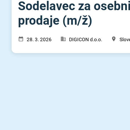
Sodelavec za osebni 
prodaje (m⁠/⁠ž)
28. 3. 2026
DIGICON d.o.o.
Slove