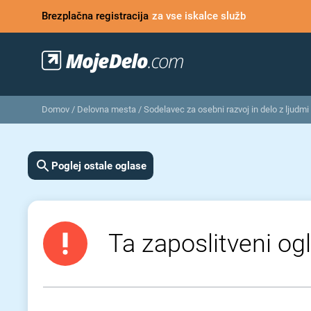
Brezplačna registracija
za vse iskalce služb
Domov
/
Delovna mesta
/
Sodelavec za osebni razvoj in delo z ljudmi
Poglej ostale oglase
Ta zaposlitveni ogl