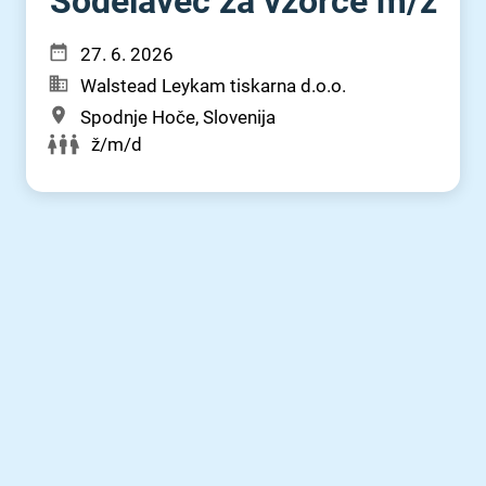
Sodelavec za vzorce m⁠/⁠ž
27. 6. 2026
Walstead Leykam tiskarna d.o.o.
Spodnje Hoče, Slovenija
ž/m/d