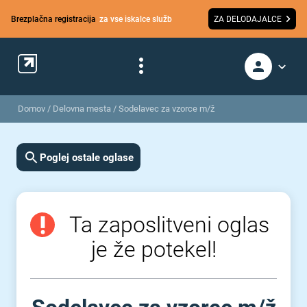
Brezplačna registracija
za vse iskalce služb
ZA DELODAJALCE
Domov
/
Delovna mesta
/
Sodelavec za vzorce m/ž
Poglej ostale oglase
Ta zaposlitveni oglas
je že potekel!