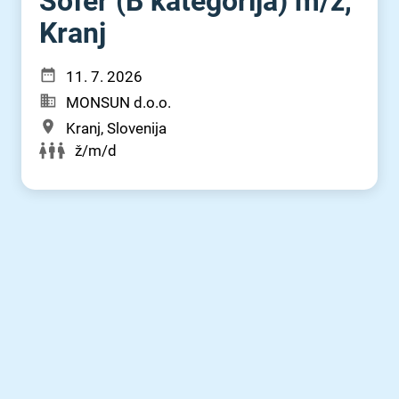
Šofer (B kategorija) m⁠/⁠ž,
Kranj
11. 7. 2026
MONSUN d.o.o.
Kranj, Slovenija
ž/m/d