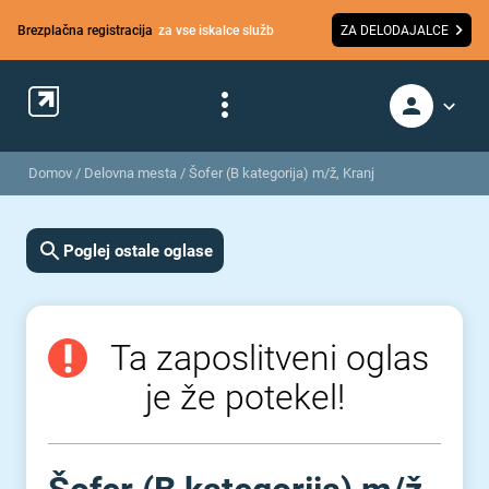
Brezplačna registracija
za vse iskalce služb
ZA DELODAJALCE
Domov
/
Delovna mesta
/
Šofer (B kategorija) m/ž, Kranj
Poglej ostale oglase
Ta zaposlitveni oglas
je že potekel!