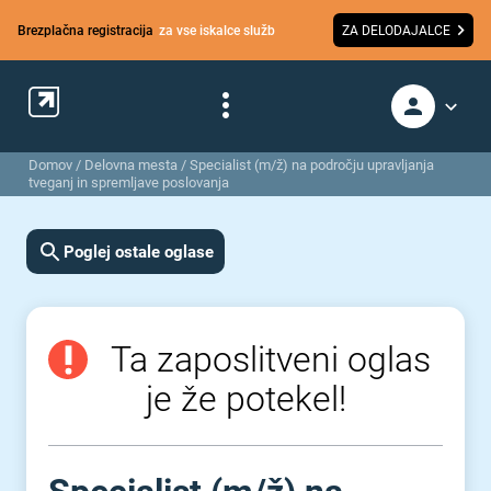
Brezplačna registracija
za vse iskalce služb
ZA DELODAJALCE
Domov
/
Delovna mesta
/
Specialist (m/ž) na področju upravljanja
tveganj in spremljave poslovanja
Poglej ostale oglase
Ta zaposlitveni oglas
je že potekel!