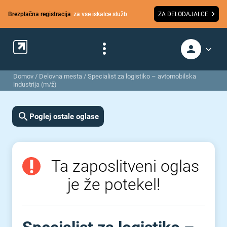
Brezplačna registracija
za vse iskalce služb
ZA DELODAJALCE
Domov
/
Delovna mesta
/
Specialist za logistiko – avtomobilska
industrija (m/ž)
Poglej ostale oglase
Ta zaposlitveni oglas
je že potekel!