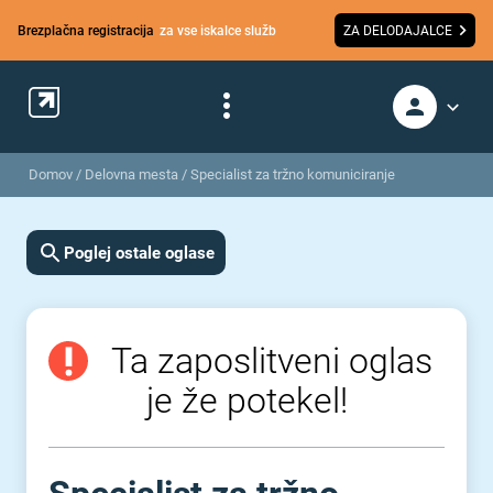
Brezplačna registracija
za vse iskalce služb
ZA DELODAJALCE
Domov
/
Delovna mesta
/
Specialist za tržno komuniciranje
Poglej ostale oglase
Ta zaposlitveni oglas
je že potekel!