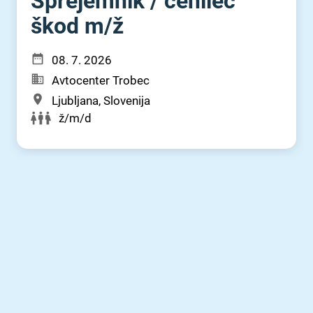
Sprejemnik ⁠/⁠ cenilec
škod m⁠/⁠ž
08. 7. 2026
Avtocenter Trobec
Ljubljana, Slovenija
ž/m/d