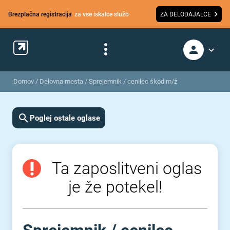
Brezplačna registracija
za vse iskalce služb
ZA DELODAJALCE
Domov
/
Delovna mesta
/
Sprejemnik / cenilec škod m/ž
Poglej ostale oglase
Ta zaposlitveni oglas
je že potekel!