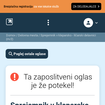
Brezplačna registracija
za vse iskalce služb
ZA DELODAJALCE
Domov
/
Delovna mesta
/
Sprejemnik v kleparsko - ličarski delavnici
(m/ž)
Poglej ostale oglase
Ta zaposlitveni oglas
je že potekel!