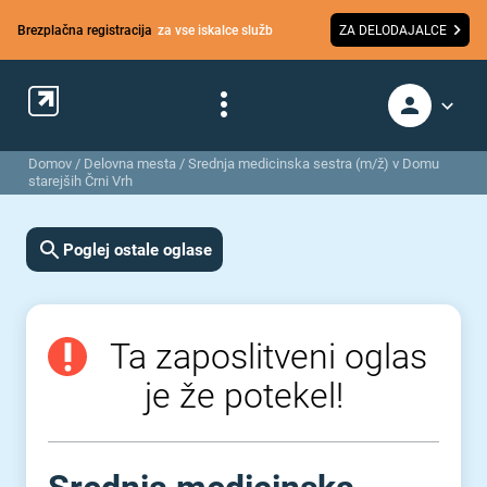
Brezplačna registracija
za vse iskalce služb
ZA DELODAJALCE
Domov
/
Delovna mesta
/
Srednja medicinska sestra (m/ž) v Domu
starejših Črni Vrh
Poglej ostale oglase
Ta zaposlitveni oglas
je že potekel!