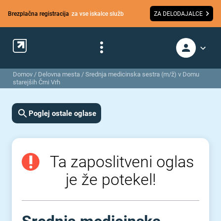
Brezplačna registracija
za vse iskalce služb
ZA DELODAJALCE
Domov
/
Delovna mesta
/
Srednja medicinska sestra (m/ž) v Domu
starejših Črni Vrh
Poglej ostale oglase
Ta zaposlitveni oglas
je že potekel!