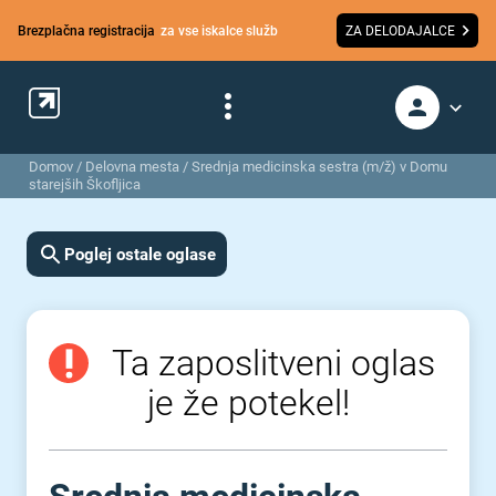
Brezplačna registracija
za vse iskalce služb
ZA DELODAJALCE
Domov
/
Delovna mesta
/
Srednja medicinska sestra (m/ž) v Domu
starejših Škofljica
Poglej ostale oglase
Ta zaposlitveni oglas
je že potekel!