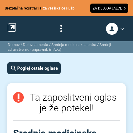
Brezplačna registracija
za vse iskalce služb
ZA DELODAJALCE
Domov
/
Delovna mesta
/
Srednja medicinska sestra / Srednji
zdravstvenik - pripravnik (m/ž/x)
Poglej ostale oglase
Ta zaposlitveni oglas
je že potekel!