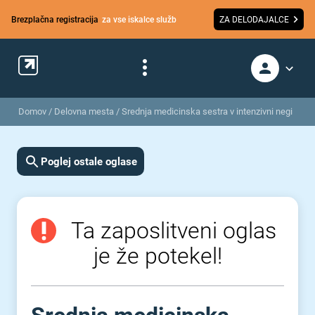
Brezplačna registracija
za vse iskalce služb
ZA DELODAJALCE
Domov
/
Delovna mesta
/
Srednja medicinska sestra v intenzivni negi
Poglej ostale oglase
Ta zaposlitveni oglas
je že potekel!