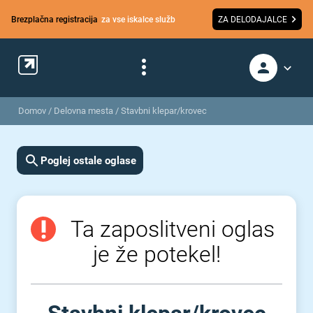
Brezplačna registracija
za vse iskalce služb
ZA DELODAJALCE
Domov
/
Delovna mesta
/
Stavbni klepar/krovec
Poglej ostale oglase
Ta zaposlitveni oglas
je že potekel!