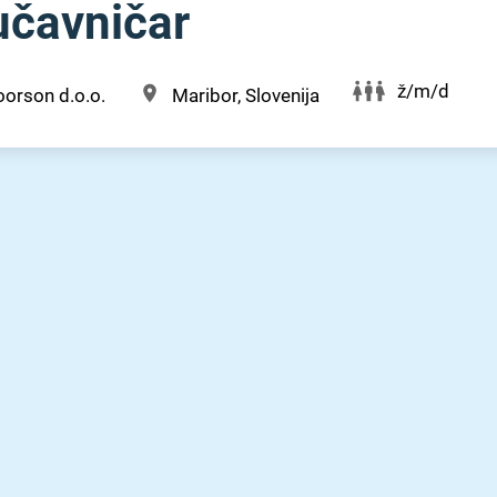
jučavničar
ž/m/d
orson d.o.o.
Maribor, Slovenija