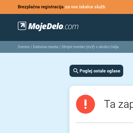
Brezplačna registracija
za vse iskalce služb
Domov
/
Delovna mesta
/
Strojni monter (m/ž) v okolici Celja
Poglej ostale oglase
Ta zap