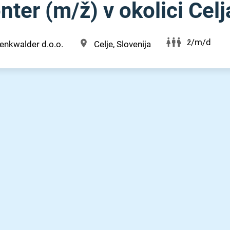
ter (m⁠/⁠ž) v okolici Celj
ž/m/d
enkwalder d.o.o.
Celje, Slovenija