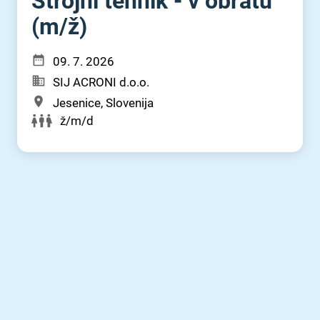
Strojni tehnik - v obratu
(m⁠/⁠ž)
09. 7. 2026
SIJ ACRONI d.o.o.
Jesenice, Slovenija
ž/m/d