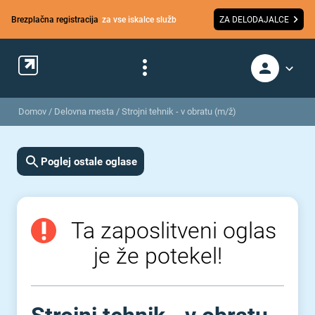
Brezplačna registracija
za vse iskalce služb
ZA DELODAJALCE
Domov
/
Delovna mesta
/
Strojni tehnik - v obratu (m/ž)
Poglej ostale oglase
Ta zaposlitveni oglas
je že potekel!