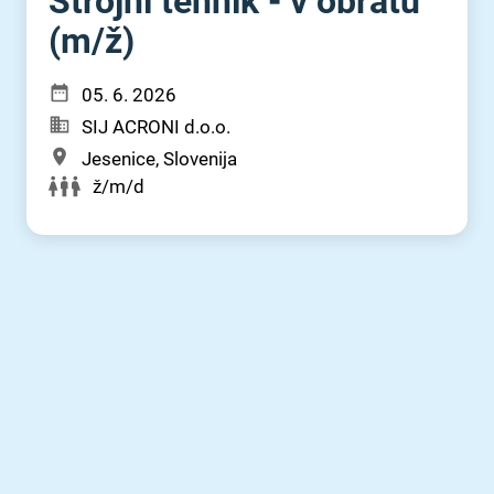
Strojni tehnik - v obratu
(m⁠/⁠ž)
05. 6. 2026
SIJ ACRONI d.o.o.
Jesenice, Slovenija
ž/m/d