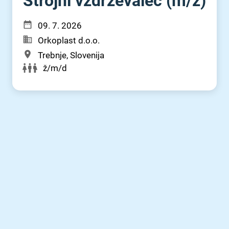
Strojni vzdrževalec (m⁠/⁠ž)
09. 7. 2026
Orkoplast d.o.o.
Trebnje, Slovenija
ž/m/d