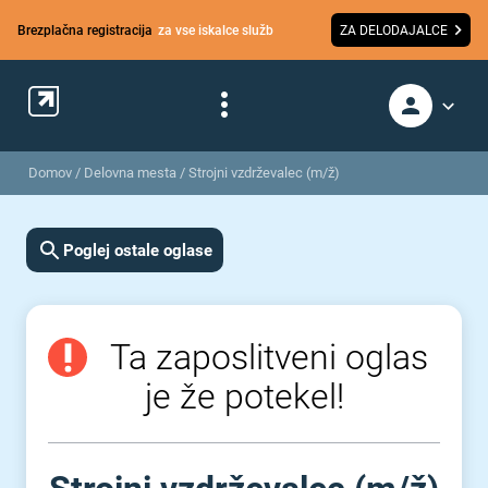
Brezplačna registracija
za vse iskalce služb
ZA DELODAJALCE
Domov
/
Delovna mesta
/
Strojni vzdrževalec (m/ž)
Poglej ostale oglase
Ta zaposlitveni oglas
je že potekel!