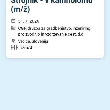
Strojnik - v kamnolomu
(m⁠/⁠ž)
31. 7. 2026
CGP, družba za gradbeništvo, inženiring,
proizvodnjo in vzdrževanje cest, d.d.
Vrčice, Slovenija
ž/m/d