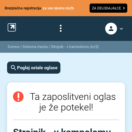
Brezplačna registracija
za vse iskalce služb
ZA DELODAJALCE
Domov
/
Delovna mesta
/
Strojnik - v kamnolomu (m/ž)
Poglej ostale oglase
Ta zaposlitveni oglas
je že potekel!