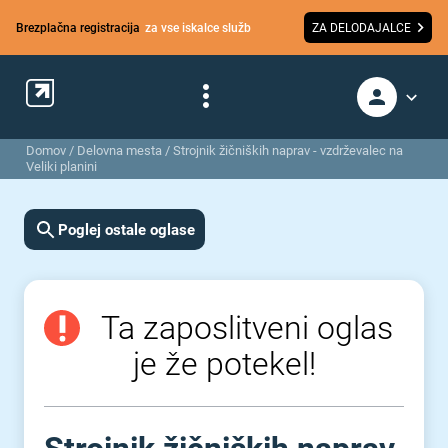
Brezplačna registracija
za vse iskalce služb
ZA DELODAJALCE
Domov
/
Delovna mesta
/
Strojnik žičniških naprav - vzdrževalec na
Veliki planini
Poglej ostale oglase
Ta zaposlitveni oglas
je že potekel!