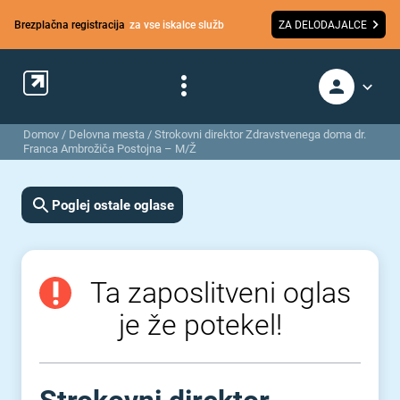
Brezplačna registracija
za vse iskalce služb
ZA DELODAJALCE
Domov
/
Delovna mesta
/
Strokovni direktor Zdravstvenega doma dr.
Franca Ambrožiča Postojna – M/Ž
Poglej ostale oglase
Ta zaposlitveni oglas
je že potekel!