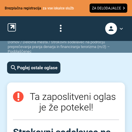
Brezplačna registracija
za vse iskalce služb
ZA DELODAJALCE
Domov
/
Delovna mesta
/
Strokovni sodelavec na področju
preprečevanja pranja denarja in financiranja terorizma (m/ž) –
Pooblaščenec
Poglej ostale oglase
Ta zaposlitveni oglas
je že potekel!