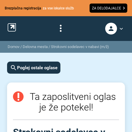
Brezplačna registracija
za vse iskalce služb
ZA DELODAJALCE
Domov
/
Delovna mesta
/
Strokovni sodelavec v nabavi (m/ž)
Poglej ostale oglase
Ta zaposlitveni oglas
je že potekel!