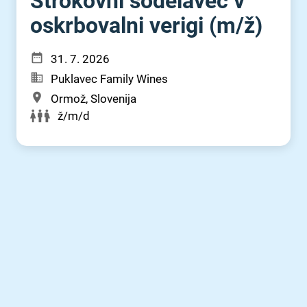
Strokovni sodelavec v
oskrbovalni verigi (m⁠/⁠ž)
31. 7. 2026
Puklavec Family Wines
Ormož, Slovenija
ž/m/d