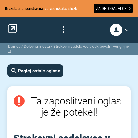
Brezplačna registracija
za vse iskalce služb
ZA DELODAJALCE
Domov
/
Delovna mesta
/
Strokovni sodelavec v oskrbovalni verigi (m/
ž)
Poglej ostale oglase
Ta zaposlitveni oglas
je že potekel!