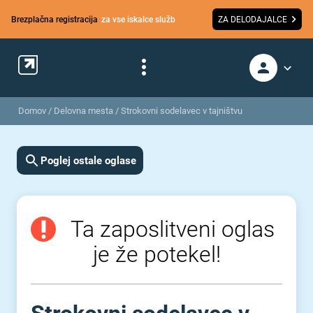
Brezplačna registracija
za vse iskalce služb
ZA DELODAJALCE
Domov
/
Delovna mesta
/
Strokovni sodelavec v tajništvu
Poglej ostale oglase
Ta zaposlitveni oglas
je že potekel!