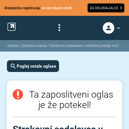
Brezplačna registracija
za vse iskalce služb
ZA DELODAJALCE
Domov
/
Delovna mesta
/
Strokovni sodelavec v tehnični prodaji m/ž
Poglej ostale oglase
Ta zaposlitveni oglas
je že potekel!