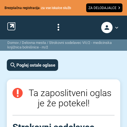
Brezplačna registracija
za vse iskalce služb
ZA DELODAJALCE
Domov
/
Delovna mesta
/
Strokovni sodelavec VII/2 - medicinska
knjižnica bolnišnice - m/ž
Poglej ostale oglase
Ta zaposlitveni oglas
je že potekel!