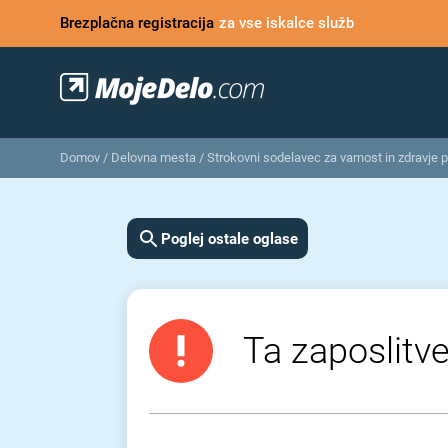
Brezplačna registracija
za vse iskalce služb
Domov
/
Delovna mesta
/
Strokovni sodelavec za varnost in zdravje p
Poglej ostale oglase
Ta zaposlitve