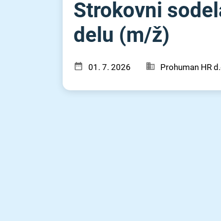
Strokovni sodela
delu (m⁠/⁠ž)
01. 7. 2026
Prohuman HR d.