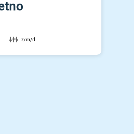
letno
ž/m/d
a