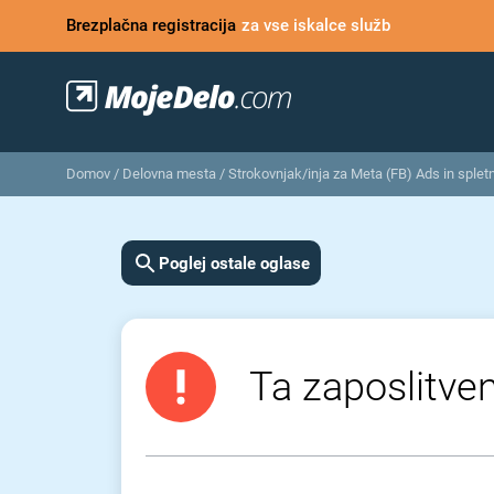
Brezplačna registracija
za vse iskalce služb
Domov
/
Delovna mesta
/
Strokovnjak/inja za Meta (FB) Ads in splet
Poglej ostale oglase
Ta zaposlitven