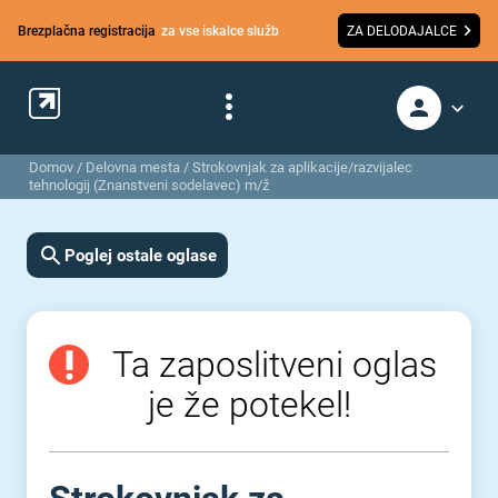
Brezplačna registracija
za vse iskalce služb
ZA DELODAJALCE
Domov
/
Delovna mesta
/
Strokovnjak za aplikacije/razvijalec
tehnologij (Znanstveni sodelavec) m/ž
Poglej ostale oglase
Ta zaposlitveni oglas
je že potekel!