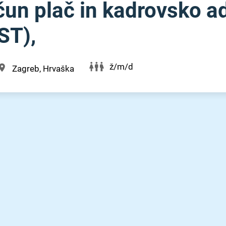
čun plač in kadrovsko ad
ST),
ž/m/d
Zagreb, Hrvaška