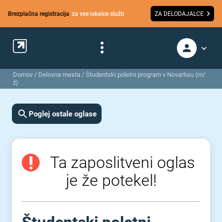
Brezplačna registracija
za vse iskalce služb
ZA DELODAJALCE
Domov
/
Delovna mesta
/
Študentski poletni program v Novartisu (m/
ž)
Poglej ostale oglase
Ta zaposlitveni oglas
je že potekel!