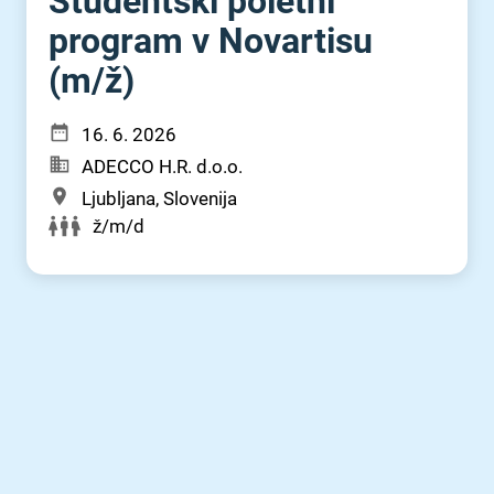
Študentski poletni
program v Novartisu
(m⁠/⁠ž)
16. 6. 2026
ADECCO H.R. d.o.o.
Ljubljana, Slovenija
ž/m/d