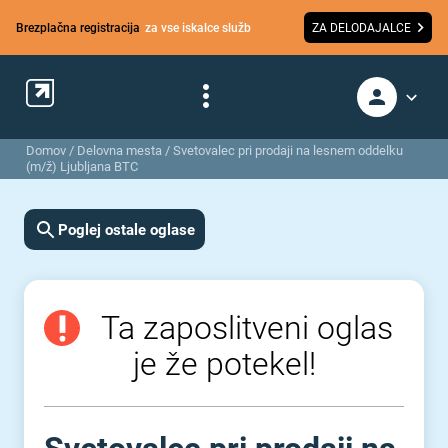
Brezplačna registracija
za vse iskalce služb
ZA DELODAJALCE
Domov
/
Delovna mesta
/
Svetovalec pri prodaji na lesnem oddelku
(m/ž) Ljubljana BTC
Poglej ostale oglase
Ta zaposlitveni oglas
je že potekel!