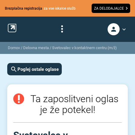
Brezplačna registracija
za vse iskalce služb
ZA DELODAJALCE
Domov
/
Delovna mesta
/
Svetovalec v kontaktnem centru (m/ž)
Poglej ostale oglase
Ta zaposlitveni oglas
je že potekel!