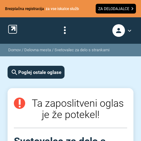
Brezplačna registracija
za vse iskalce služb
ZA DELODAJALCE
Domov
/
Delovna mesta
/
Svetovalec za delo s strankami
Poglej ostale oglase
Ta zaposlitveni oglas
je že potekel!