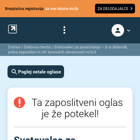
Brezplačna registracija
za vse iskalce služb
ZA DELODAJALCE
Domov
/
Delovna mesta
/
Svetovalec za zavarovanja – 6 ur delavnik,
polna zaposlitev in nič terenskih obveznosti m/ž/d
Poglej ostale oglase
Ta zaposlitveni oglas
je že potekel!