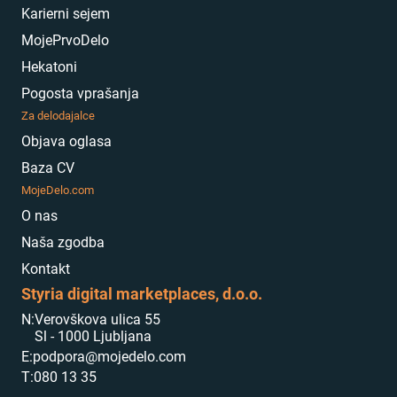
Karierni sejem
MojePrvoDelo
Hekatoni
Pogosta vprašanja
Za delodajalce
Objava oglasa
Baza CV
MojeDelo.com
O nas
Naša zgodba
Kontakt
Styria digital marketplaces, d.o.o.
N:
Verovškova ulica 55
Sl - 1000 Ljubljana
E:
podpora@mojedelo.com
T:
080 13 35