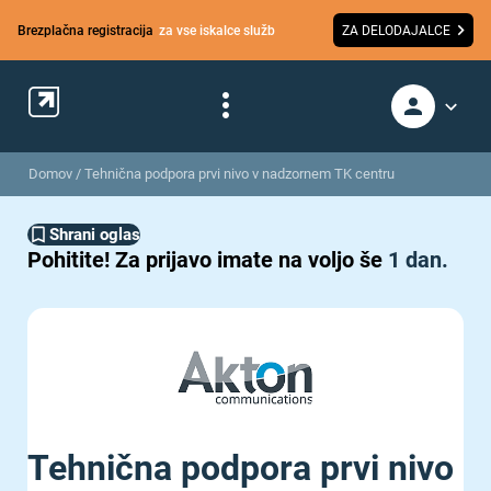
Brezplačna registracija
za vse iskalce služb
ZA DELODAJALCE
Domov
/
Tehnična podpora prvi nivo v nadzornem TK centru
Shrani oglas
Pohitite!
Za prijavo imate na voljo še
1 dan.
Tehnična podpora prvi nivo