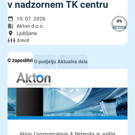
v nadzornem TK centru
10. 07. 2026
0%
Akton d.o.o.
Aktiviraj
Ljubljana
ž/m/d
O zaposlitvi
O podjetju
Aktualna dela
Akton Communications & Networks je vodilni