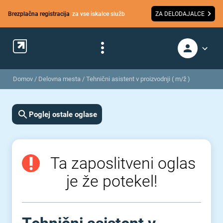
Brezplačna registracija
za vse iskalce služb
ZA DELODAJALCE
Domov
/
Delovna mesta
/
Tehnični asistent v proizvodnji ( m/ž )
Poglej ostale oglase
Ta zaposlitveni oglas
je že potekel!