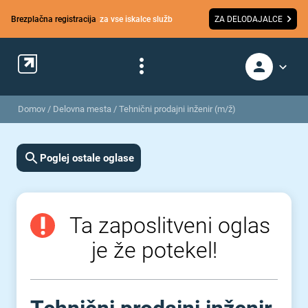
Brezplačna registracija
za vse iskalce služb
ZA DELODAJALCE
Domov
/
Delovna mesta
/
Tehnični prodajni inženir (m/ž)
Poglej ostale oglase
Ta zaposlitveni oglas
je že potekel!