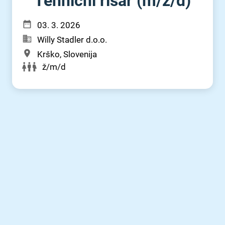
Tehnični risar (m⁠/⁠ž⁠/⁠d)
03. 3. 2026
Willy Stadler d.o.o.
Krško, Slovenija
ž/m/d