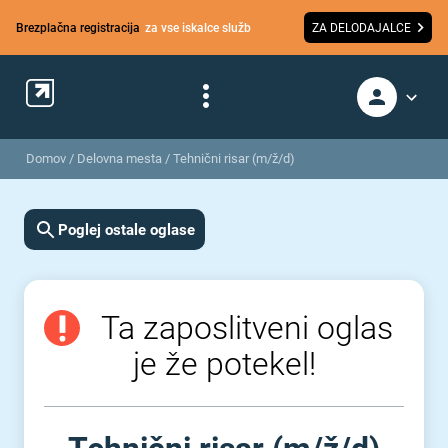
Brezplačna registracija
za vse iskalce služb
ZA DELODAJALCE
Domov
/
Delovna mesta
/
Tehnični risar (m/ž/d)
Poglej ostale oglase
Ta zaposlitveni oglas
je že potekel!