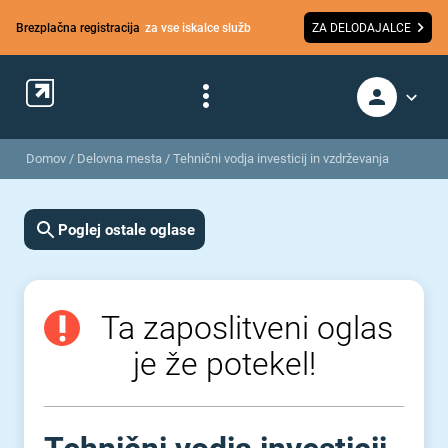
Brezplačna registracija
za vse iskalce služb
ZA DELODAJALCE
Domov
/
Delovna mesta
/
Tehnični vodja investicij in vzdrževanja
Poglej ostale oglase
Ta zaposlitveni oglas
je že potekel!