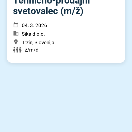
Tehnično-prodajni
svetovalec (m⁠/⁠ž)
04. 3. 2026
Sika d.o.o.
Trzin, Slovenija
ž/m/d