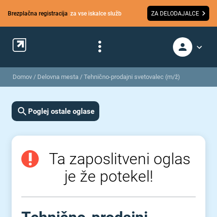
Brezplačna registracija
za vse iskalce služb
ZA DELODAJALCE
Domov
/
Delovna mesta
/
Tehnično-prodajni svetovalec (m/ž)
Poglej ostale oglase
Ta zaposlitveni oglas
je že potekel!