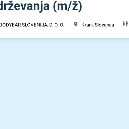
rževanja (m⁠/⁠ž)
OODYEAR SLOVENIJA, D. O. O.
Kranj, Slovenija