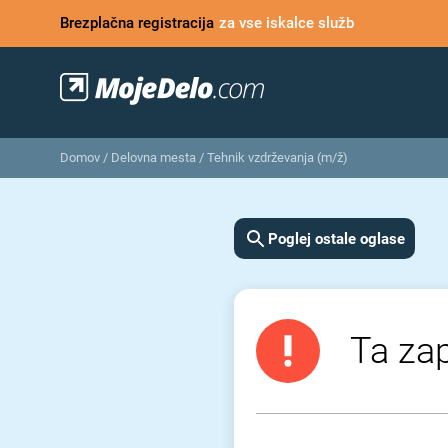
Brezplačna registracija
za vse iskalce služb
Domov
/
Delovna mesta
/
Tehnik vzdrževanja (m/ž)
Poglej ostale oglase
Ta zap