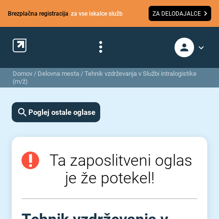
Brezplačna registracija
za vse iskalce služb
ZA DELODAJALCE
Domov
/
Delovna mesta
/
Tehnik vzdrževanja v Službi intralogistike
(m/ž)
Poglej ostale oglase
Ta zaposlitveni oglas
je že potekel!