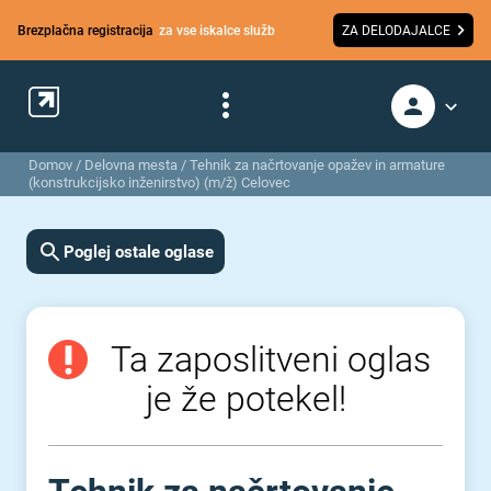
Brezplačna registracija
za vse iskalce služb
ZA DELODAJALCE
Domov
/
Delovna mesta
/
Tehnik za načrtovanje opažev in armature
(konstrukcijsko inženirstvo) (m/ž) Celovec
Poglej ostale oglase
Ta zaposlitveni oglas
je že potekel!