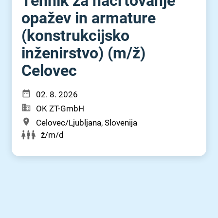
Tehnik za načrtovanje
opažev in armature
(konstrukcijsko
inženirstvo) (m⁠/⁠ž)
Celovec
02. 8. 2026
OK ZT-GmbH
Celovec/Ljubljana, Slovenija
ž/m/d