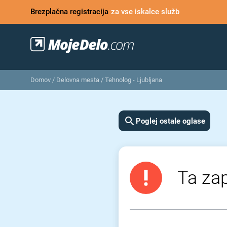
Brezplačna registracija
za vse iskalce služb
Domov
/
Delovna mesta
/
Tehnolog - Ljubljana
Poglej ostale oglase
Ta zap