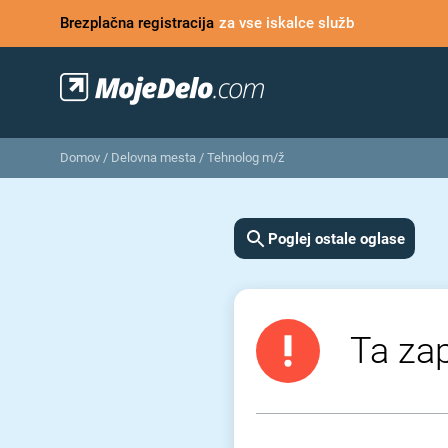
Brezplačna registracija
za vse iskalce služb
Domov
/
Delovna mesta
/
Tehnolog m/ž
Poglej ostale oglase
Ta zap