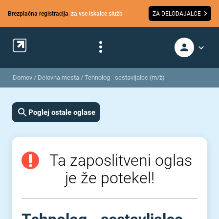
Brezplačna registracija
za vse iskalce služb
ZA DELODAJALCE
Domov
/
Delovna mesta
/
Tehnolog - sestavljalec (m/ž)
Poglej ostale oglase
Ta zaposlitveni oglas
je že potekel!