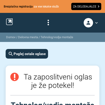
Brezplačna registracija
za vse iskalce služb
ZA DELODAJALCE
Domov
/
Delovna mesta
/
Tehnolog/vodja montaže
Poglej ostale oglase
Ta zaposlitveni oglas
je že potekel!